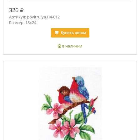
руб.
326
Артикул: povitrulya.П4-012
Размер: 18х24
Купить
оптом
в наличии