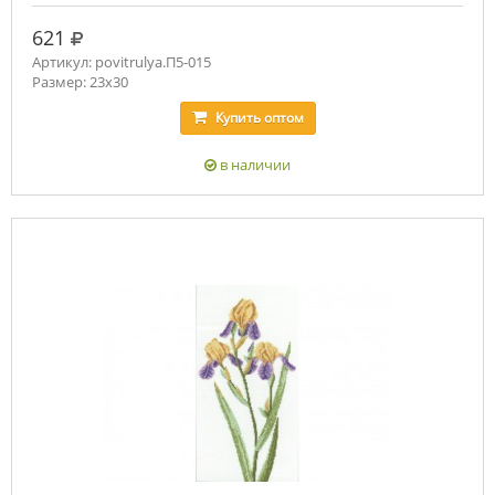
руб.
621
Артикул: povitrulya.П5-015
Размер: 23х30
Купить
оптом
в наличии