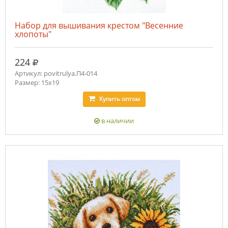
Набор для вышивания крестом "Весенние
хлопоты"
руб.
224
Артикул: povitrulya.П4-014
Размер: 15х19
Купить
оптом
в наличии