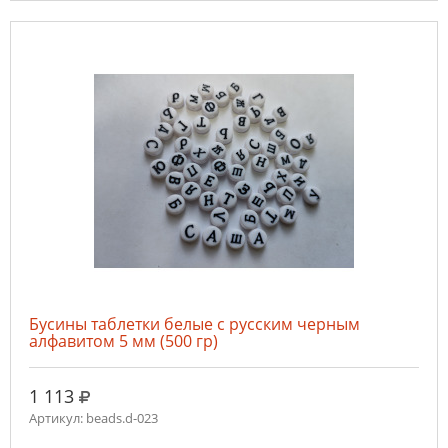
Бусины таблетки белые с русским черным
алфавитом 5 мм (500 гр)
руб.
1 113
Артикул: beads.d-023