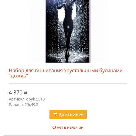
Набор для вышивания хрустальными бусинами
"Дождь"
руб.
4 370
Артикул: obvk.5513
Размер: 29х49,5
Купить
оптом
нет в наличии