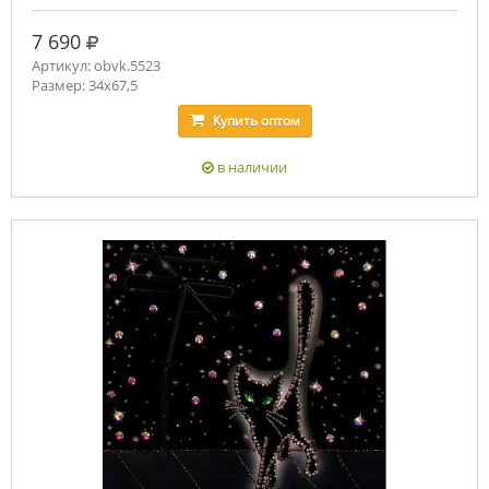
руб.
7 690
Артикул: obvk.5523
Размер: 34х67,5
Купить
оптом
в наличии