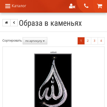
Каталог
Образа в каменьях
Сортировать
по артикулу
1
2
3
4