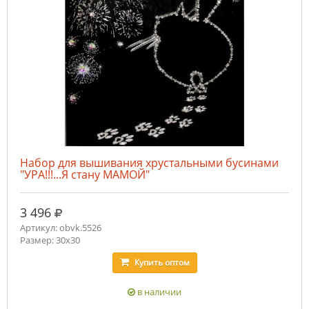
Набор для вышивания хрустальными бусинами
"УРА!!!...Я стану МАМОЙ"
руб.
3 496
Артикул: obvk.5526
Размер: 30х30
Купить
оптом
в наличии