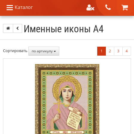
Каталог
Именные иконы A4
Сортировать
по артикулу
1
2
3
4