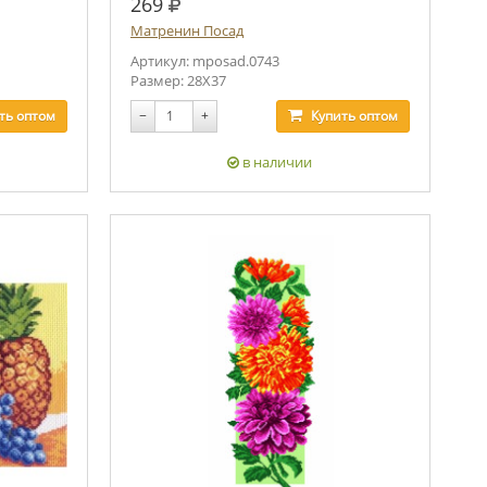
руб.
269
Матренин Посад
Артикул: mposad.0743
Размер: 28Х37
ть
оптом
−
+
Купить
оптом
в наличии