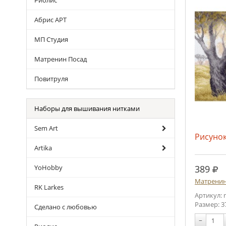
Риолис
Абрис АРТ
МП Студия
Матренин Посад
Повитруля
Наборы для вышивания нитками
Sem Art
Рисунок
Artika
руб
389
YoHobby
Матренин
RK Larkes
Артикул: 
Размер: 3
Сделано с любовью
−