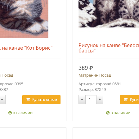
Рисунок на канве "Бело
 на канве "Кот Борис"
барсы"
.
руб.
389
 Посад
Матренин Посад
mposad.0395
Артикул: mposad.0581
8Х37
Размер: 37Х49
+
Купить
оптом
−
+
Купи
в наличии
в наличии