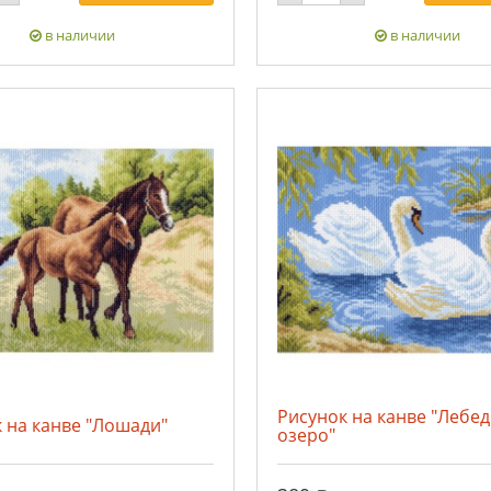
в наличии
в наличии
Рисунок на канве "Лебе
 на канве "Лошади"
озеро"