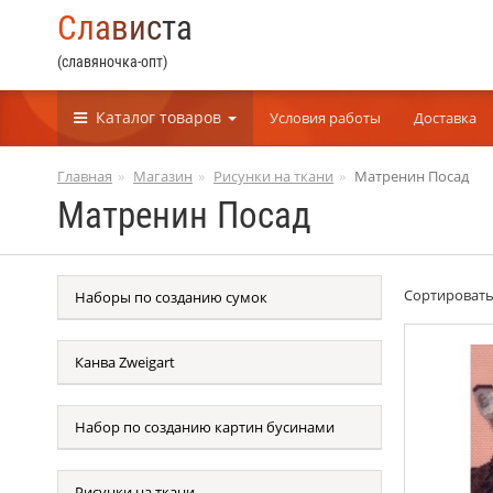
С
л
а
в
и
с
т
а
(славяночка-опт)
Каталог
товаров
Условия работы
Доставка
Главная
Магазин
Рисунки на ткани
Матренин Посад
Матренин Посад
Сортироват
Наборы по созданию сумок
Канва Zweigart
Набор по созданию картин бусинами
Рисунки на ткани