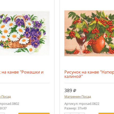
 на канве "Ромашки и
Рисунок на канве "Натю
калиной"
.
руб.
389
 Посад
Матренин Посад
mposad.0802
Артикул: mposad.0822
8Х37
Размер: 37х49