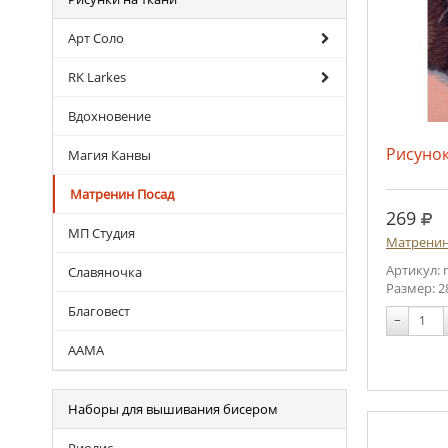
Арт Соло
RK Larkes
Вдохновение
Рисунок
Магия Канвы
Матренин Посад
руб
269
МП Студия
Матренин
Артикул: 
Славяночка
Размер: 2
Благовест
−
ААМА
Наборы для вышивания бисером