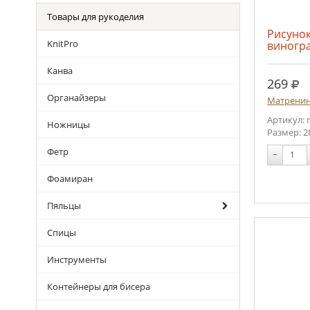
Товары для рукоделия
Рисунок
KnitPro
виногр
Канва
руб
269
Органайзеры
Матренин
Артикул: 
Ножницы
Размер: 2
Фетр
−
Фоамиран
Пяльцы
Спицы
Инструменты
Контейнеры для бисера