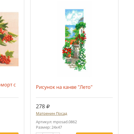
рморт с
Рисунок на канве "Лето"
руб.
278
Матренин Посад
Артикул: mposad.0862
Размер: 24х47