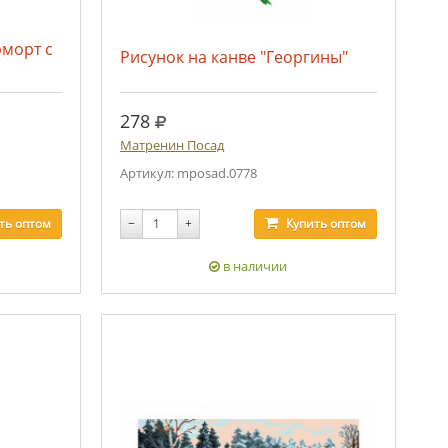
рморт с
Рисунок на канве "Георгины"
руб.
278
Матренин Посад
Артикул: mposad.0778
ть
оптом
−
+
Купить
оптом
в наличии