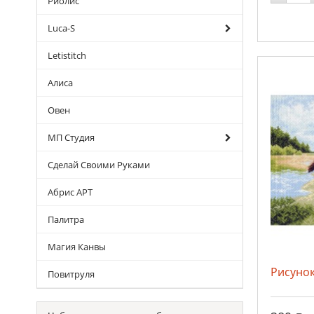
Риолис
Luca-S
Letistitch
Алиса
Овен
МП Студия
Сделай Своими Руками
Абрис АРТ
Палитра
Магия Канвы
Рисунок
Повитруля