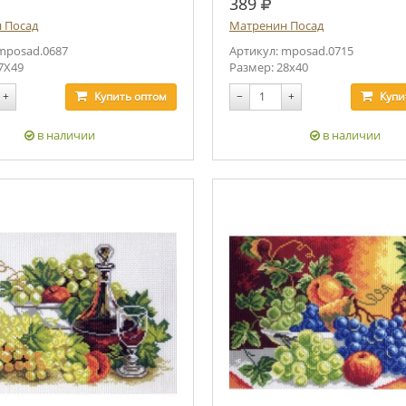
.
руб.
389
 Посад
Матренин Посад
mposad.0687
Артикул: mposad.0715
7Х49
Размер: 28х40
+
Купить
оптом
−
+
Купи
в наличии
в наличии