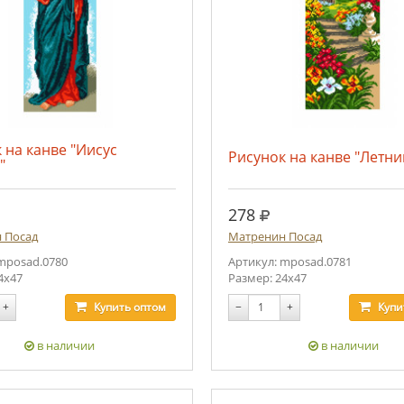
 на канве "Иисус
Рисунок на канве "Летни
"
.
руб.
278
 Посад
Матренин Посад
mposad.0780
Артикул: mposad.0781
4х47
Размер: 24х47
+
Купить
оптом
−
+
Купи
в наличии
в наличии