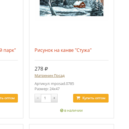
й парк"
Рисунок на канве "Стужа"
руб.
278
Матренин Посад
Артикул: mposad.0785
Размер: 24х47
ть
оптом
−
+
Купить
оптом
в наличии