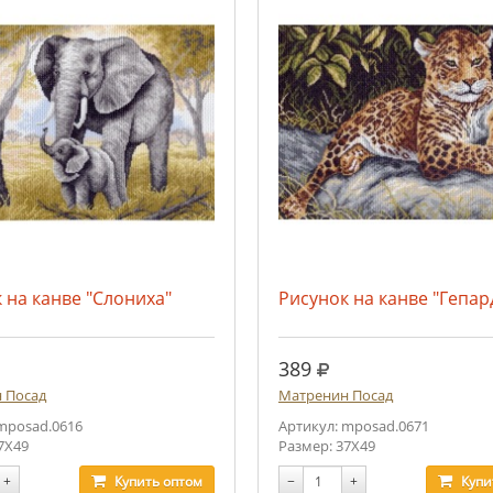
 на канве "Слониха"
Рисунок на канве "Гепар
.
руб.
389
 Посад
Матренин Посад
mposad.0616
Артикул: mposad.0671
7Х49
Размер: 37Х49
+
Купить
оптом
−
+
Купи