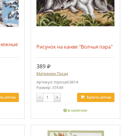
снежные
Рисунок на канве "Волчья пара"
руб.
389
Матренин Посад
Артикул: mposad.0614
Размер: 37Х49
ть
оптом
−
+
Купить
оптом
в наличии