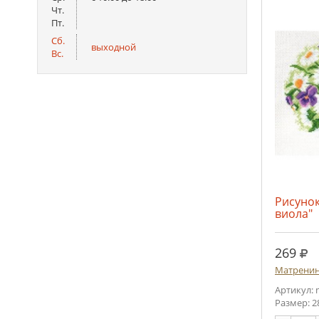
Чт.
Пт.
Сб.
выходной
Вс.
Рисунок
виола"
руб
269
Матренин
Артикул: 
Размер: 2