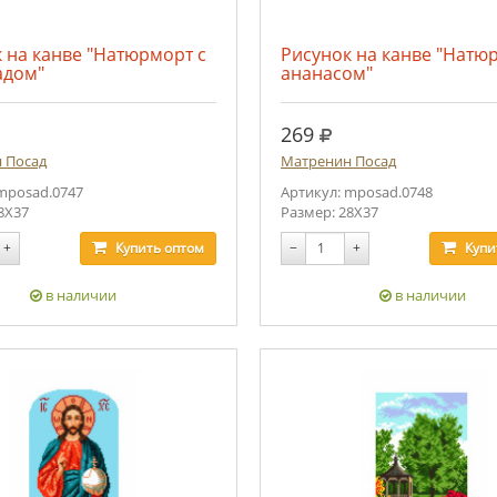
 на канве "Натюрморт с
Рисунок на канве "Натю
адом"
ананасом"
.
руб.
269
 Посад
Матренин Посад
mposad.0747
Артикул: mposad.0748
8Х37
Размер: 28Х37
+
Купить
оптом
−
+
Купи
в наличии
в наличии