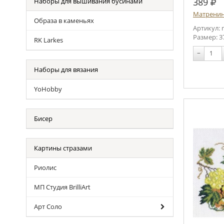
руб
389
Наборы для вышивания бусинами
Матренин
Образа в каменьях
Артикул: 
Размер: 3
RK Larkes
−
Наборы для вязания
YoHobby
Бисер
Картины стразами
Риолис
МП Студия BrilliArt
Арт Соло