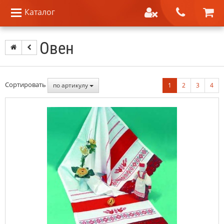
Каталог
Овен
Сортировать
по артикулу
1
2
3
4