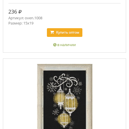
руб.
236
Артикул: oven.1008
Размер: 15х19
Купить
оптом
в наличии