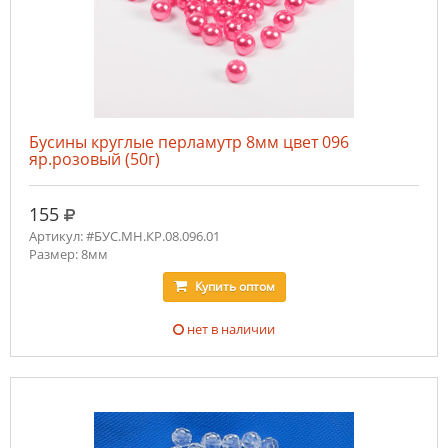
Бусины круглые перламутр 8мм цвет 096
яр.розовый (50г)
руб.
155
Артикул: #БУС.MH.КР.08.096.01
Размер: 8мм
Купить
оптом
нет в наличии