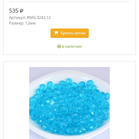
руб.
535
Артикул: #MG.3242.12
Размер: 12мм
Купить
оптом
в наличии