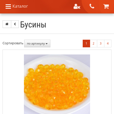
Каталог
Бусины
Сортировать
по артикулу
1
2
3
4