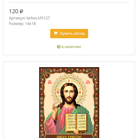
руб.
120
Артикул: larkes.И5127
Размер: 14х18
Купить
оптом
в наличии