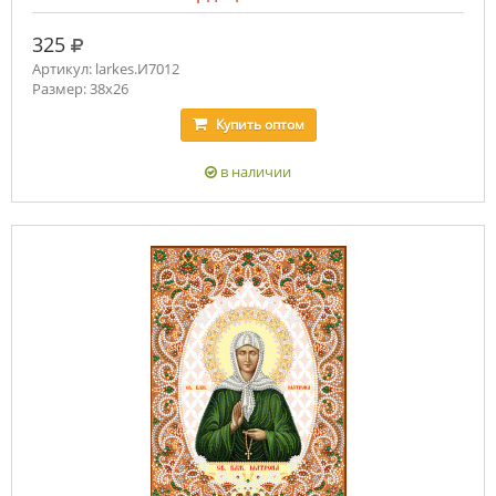
руб.
325
Артикул: larkes.И7012
Размер: 38х26
Купить
оптом
в наличии