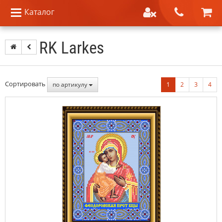
Каталог
RK Larkes
Сортировать
по артикулу
1
2
3
4