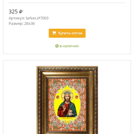
руб.
325
Артикул: larkes.И7003
Размер: 26х36
Купить
оптом
в наличии