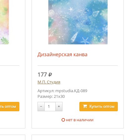
Дизайнерская канва
руб.
177
М.П. Студия
Артикул: mpstudia.КД-089
Размер: 21х30
ть
оптом
−
+
Купить
оптом
нет в наличии