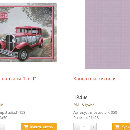
 на ткани "Ford"
Канва пластиковая
.
руб.
184
ия
М.П. Студия
mpstudia.Г-158
Артикул: mpstudia.К-050
0x50
Размер: 21х28
+
Купить
оптом
−
+
Купи