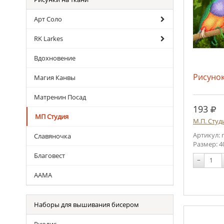
Арт Соло
RK Larkes
Вдохновение
Рисунок
Магия Канвы
Матренин Посад
руб
193
МП Студия
М.П. Студ
Артикул: 
Славяночка
Размер: 4
Благовест
−
ААМА
Наборы для вышивания бисером