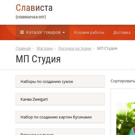
С
л
а
в
и
с
т
а
(славяночка-опт)
Каталог
товаров
Условия работы
Доставка
Главная
Магазин
Рисунки на ткани
МП Студия
МП Студия
Сортироват
Наборы по созданию сумок
Канва Zweigart
Набор по созданию картин бусинами
Рисунки на ткани