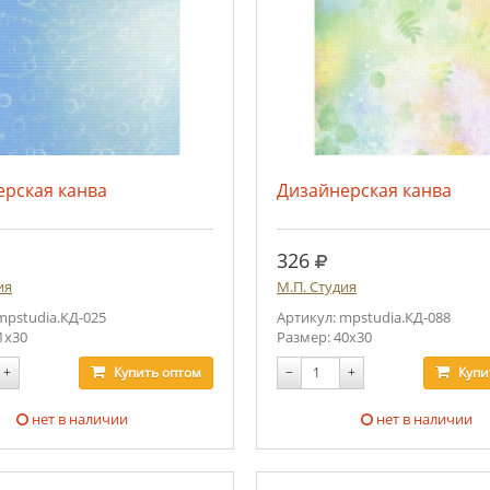
ерская канва
Дизайнерская канва
.
руб.
326
ия
М.П. Студия
mpstudia.КД-025
Артикул: mpstudia.КД-088
1х30
Размер: 40х30
+
Купить
оптом
−
+
Купи
нет в наличии
нет в наличии