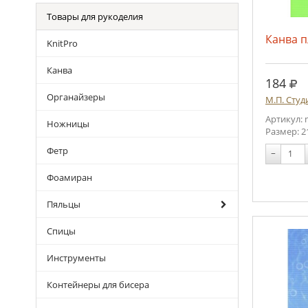
Товары для рукоделия
Канва п
KnitPro
Канва
руб
184
Органайзеры
М.П. Студ
Артикул: 
Ножницы
Размер: 2
Фетр
−
Фоамиран
Пяльцы
Спицы
Инструменты
Контейнеры для бисера