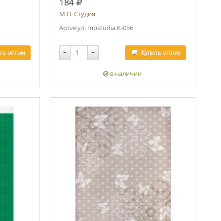
руб.
184
М.П. Студия
Артикул: mpstudia.К-056
ть
оптом
−
+
Купить
оптом
в наличии