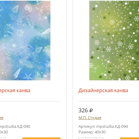
ерская канва
Дизайнерская канва
.
руб.
326
ия
М.П. Студия
mpstudia.КД-090
Артикул: mpstudia.КД-094
0х30
Размер: 40х30