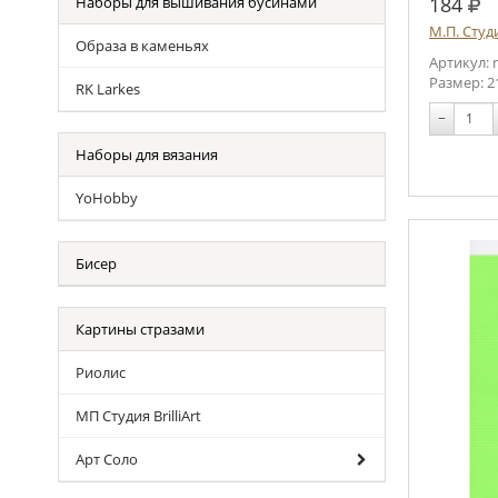
руб
184
Наборы для вышивания бусинами
М.П. Студ
Образа в каменьях
Артикул: 
Размер: 2
RK Larkes
−
Наборы для вязания
YoHobby
Бисер
Картины стразами
Риолис
МП Студия BrilliArt
Арт Соло