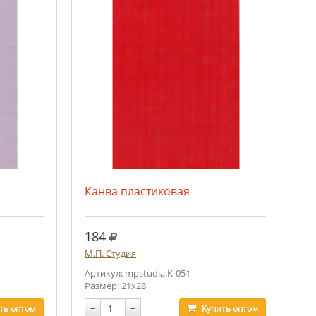
Канва пластиковая
руб.
184
М.П. Студия
Артикул: mpstudia.К-051
Размер: 21х28
ть
оптом
−
+
Купить
оптом