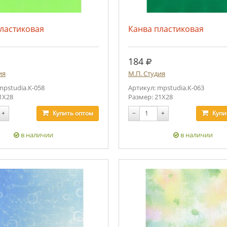
ластиковая
Канва пластиковая
.
руб.
184
ия
М.П. Студия
mpstudia.К-058
Артикул: mpstudia.К-063
1Х28
Размер: 21Х28
+
Купить
оптом
−
+
Купи
в наличии
в наличии