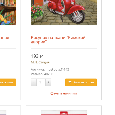
ечная
Рисунок на ткани "Римский
дворик"
руб.
193
М.П. Студия
Артикул: mpstudia.Г-145
Размер: 40х50
ть
оптом
−
+
Купить
оптом
нет в наличии