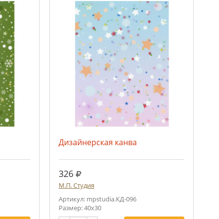
Дизайнерская канва
руб.
326
М.П. Студия
Артикул: mpstudia.КД-096
Размер: 40х30