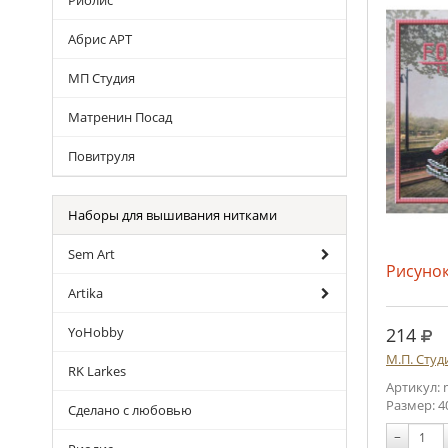
Риолис
Абрис АРТ
МП Студия
Матренин Посад
Повитруля
Наборы для вышивания нитками
Sem Art
Рисунок
Artika
руб
214
YoHobby
М.П. Студ
RK Larkes
Артикул: 
Размер: 4
Сделано с любовью
−