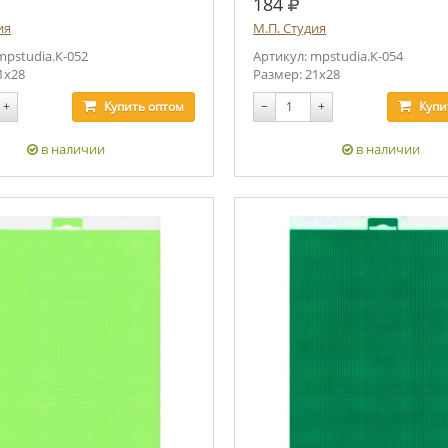
.
руб.
184
ия
М.П. Студия
mpstudia.К-052
Артикул: mpstudia.К-054
1х28
Размер: 21х28
+
Купить
оптом
−
+
Купи
в наличии
в наличии