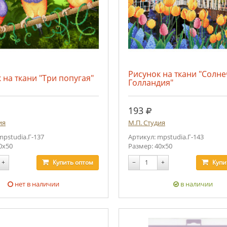
Рисунок на ткани "Солн
 на ткани "Три попугая"
Голландия"
.
руб.
193
ия
М.П. Студия
mpstudia.Г-137
Артикул: mpstudia.Г-143
0х50
Размер: 40х50
+
Купить
оптом
−
+
Купи
нет в наличии
в наличии