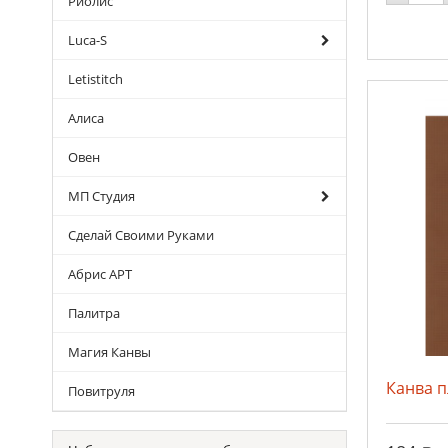
Риолис
Luca-S
Letistitch
Алиса
Овен
МП Студия
Сделай Своими Руками
Абрис АРТ
Палитра
Магия Канвы
Канва п
Повитруля