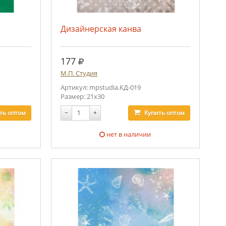
Дизайнерская канва
руб.
177
М.П. Студия
Артикул: mpstudia.КД-019
Размер: 21х30
ть
оптом
−
+
Купить
оптом
нет в наличии