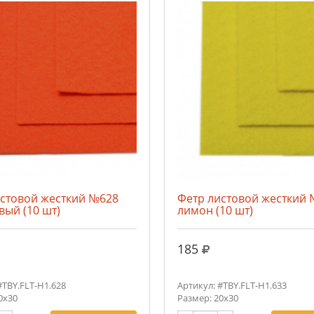
истовой жесткий №628
Фетр листовой жесткий
ый (10 шт)
лимон (10 шт)
.
руб.
185
#TBY.FLT-H1.628
Артикул: #TBY.FLT-H1.633
0х30
Размер: 20х30