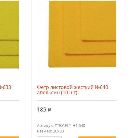
 №633
Фетр листовой жесткий №640
апельсин (10 шт)
руб.
185
Артикул: #TBY.FLT-H1.640
Размер: 20х30