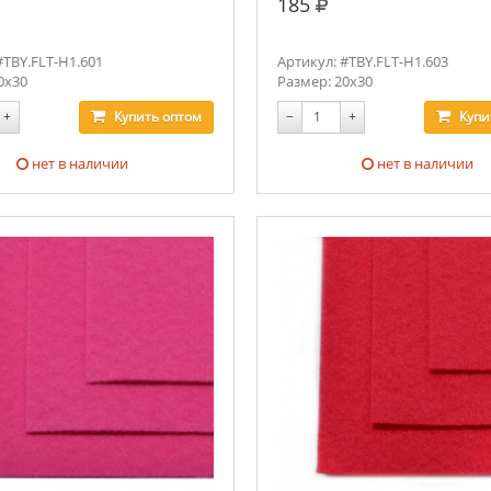
.
руб.
185
#TBY.FLT-H1.601
Артикул: #TBY.FLT-H1.603
0х30
Размер: 20х30
+
Купить
оптом
−
+
Купи
нет в наличии
нет в наличии