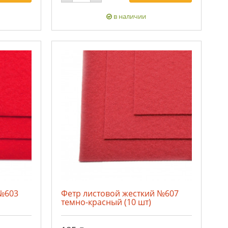
в наличии
 №603
Фетр листовой жесткий №607
темно-красный (10 шт)