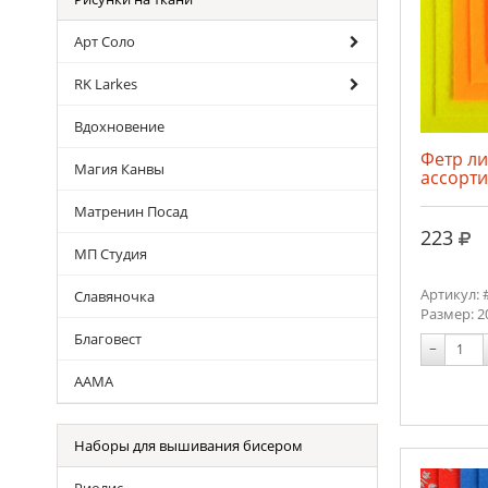
Арт Соло
RK Larkes
Вдохновение
Фетр л
Магия Канвы
ассорти
Матренин Посад
руб
223
МП Студия
Артикул: 
Славяночка
Размер: 2
Благовест
−
ААМА
Наборы для вышивания бисером