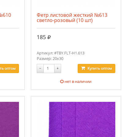
 №610
Фетр листовой жесткий №613
светло-розовый (10 шт)
руб.
185
Артикул: #TBY.FLT-H1.613
Размер: 20х30
ть
оптом
−
+
Купить
оптом
нет в наличии