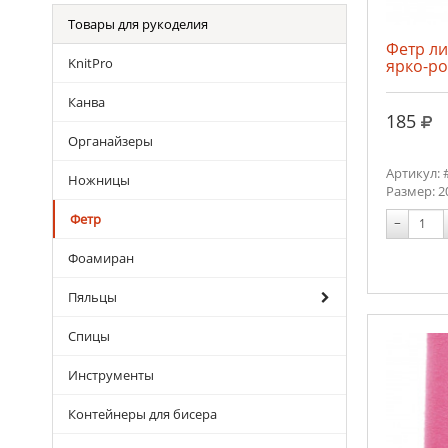
Товары для рукоделия
Фетр л
KnitPro
ярко-ро
Канва
руб
185
Органайзеры
Артикул: 
Ножницы
Размер: 2
Фетр
−
Фоамиран
Пяльцы
Спицы
Инструменты
Контейнеры для бисера