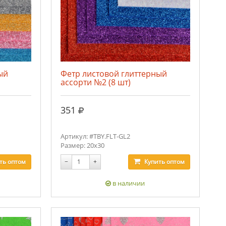
ый
Фетр листовой глиттерный
ассорти №2 (8 шт)
руб.
351
Артикул: #TBY.FLT-GL2
Размер: 20х30
ть
оптом
−
+
Купить
оптом
в наличии