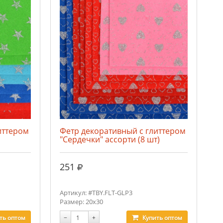
иттером
Фетр декоративный с глиттером
"Сердечки" ассорти (8 шт)
руб.
251
Артикул: #TBY.FLT-GLP3
Размер: 20х30
ть
оптом
−
+
Купить
оптом