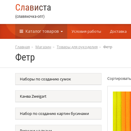
С
л
а
в
и
с
т
а
(славяночка-опт)
Каталог
товаров
Условия работы
Доставка
Главная
Магазин
Товары для рукоделия
Фетр
Фетр
Сортироват
Наборы по созданию сумок
Канва Zweigart
Набор по созданию картин бусинами
Рисунки на ткани