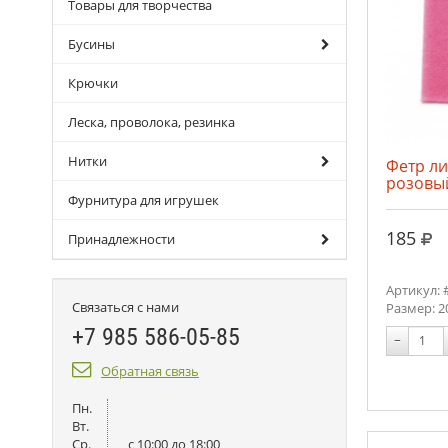
Товары для творчества
Бусины
Крючки
Леска, проволока, резинка
Нитки
Фетр л
розовый
Фурнитура для игрушек
руб
185
Принадлежности
Артикул: 
Связаться с нами
Размер: 2
+7 985 586-05-85
−
Обратная связь
Пн.
Вт.
Ср.
c 10:00 до 18:00