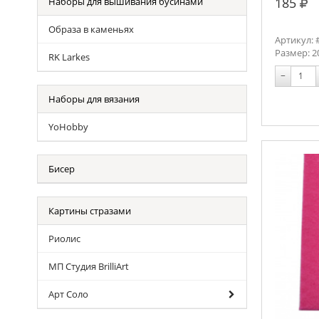
руб
185
Наборы для вышивания бусинами
Образа в каменьях
Артикул: 
Размер: 2
RK Larkes
−
Наборы для вязания
YoHobby
Бисер
Картины стразами
Риолис
МП Студия BrilliArt
Арт Соло