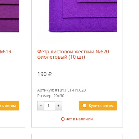
 №619
Фетр листовой жесткий №620
фиолетовый (10 шт)
руб.
190
Артикул: #TBY.FLT-H1.620
Размер: 20х30
ть
оптом
−
+
Купить
оптом
нет в наличии