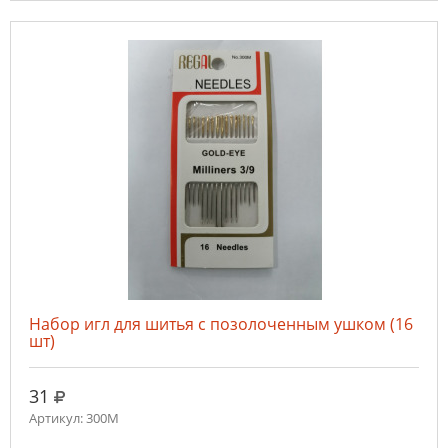
Набор игл для шитья с позолоченным ушком (16
шт)
руб.
31
Артикул: 300M