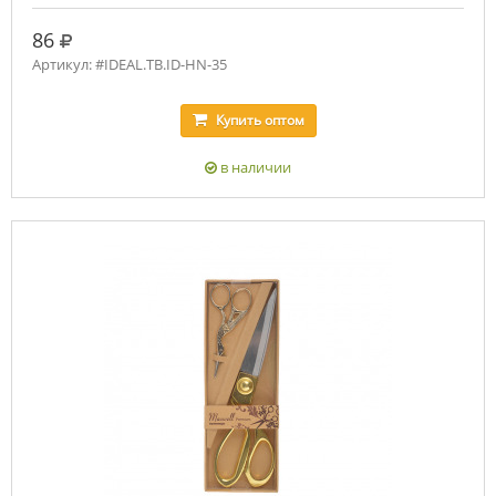
руб.
86
Артикул: #IDEAL.ТВ.ID-HN-35
Купить
оптом
в наличии