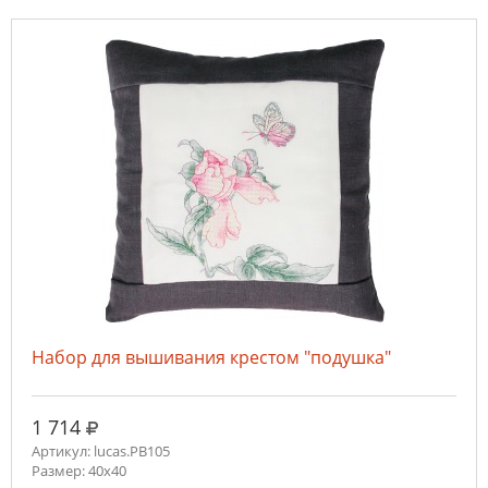
Набор для вышивания крестом "подушка"
руб.
1 714
Артикул: lucas.PB105
Размер: 40x40