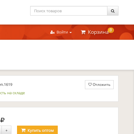
0
Корзина
Войти
en.1619
Отложить
сть на складе
руб.
8
+
Купить
оптом