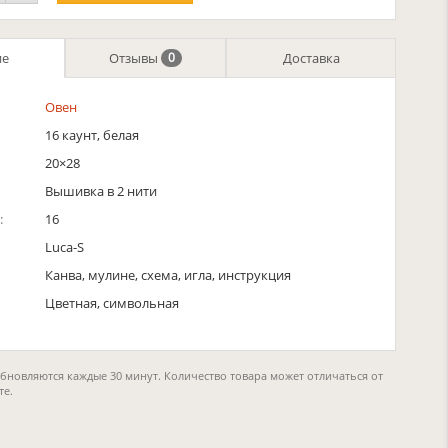
ие
Отзывы
Доставка
0
Овен
16 каунт, белая
20×28
Вышивка в 2 нити
:
16
Luca-S
Канва, мулине, схема, игла, инструкция
Цветная, символьная
обновляются каждые 30 минут. Количество товара может отличаться от
те.