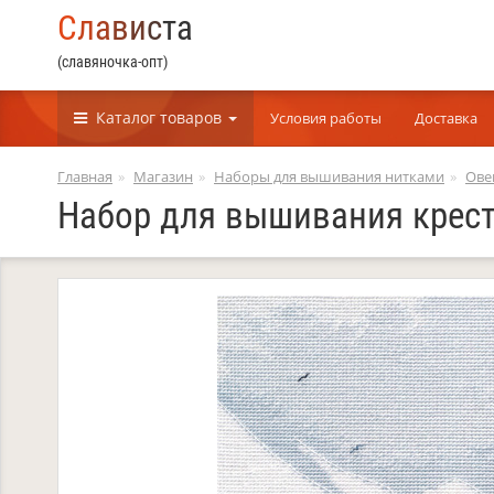
С
л
а
в
и
с
т
а
(славяночка-опт)
Каталог
товаров
Условия работы
Доставка
Главная
Магазин
Наборы для вышивания нитками
Ове
Набор для вышивания крест