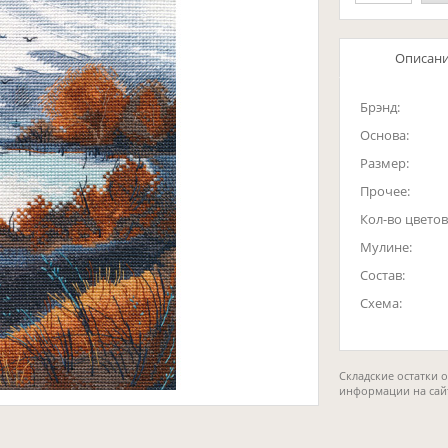
Описан
Брэнд:
Основа:
Размер:
Прочее:
Кол-во цветов
Мулине:
Состав:
Схема:
Складские остатки 
информации на сай