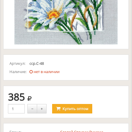
Артикул:
сср.С-48
Наличие:
нет в наличии
руб.
385
−
+
Купить
оптом